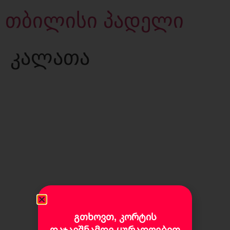
თბილისი პადელი
კალათა
გთხოვთ, კორტის
დაჯავშნამდე ყურადღებით